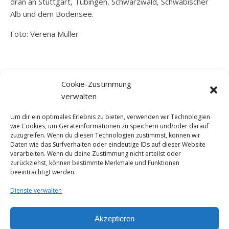
dran an Stuttgart, Tübingen, Schwarzwald, Schwäbischer
Alb und dem Bodensee.
Foto: Verena Müller
SCHREIB MIR
Cookie-Zustimmung
mail@christine-frischke.de
verwalten
Um dir ein optimales Erlebnis zu bieten, verwenden wir Technologien
wie Cookies, um Geräteinformationen zu speichern und/oder darauf
zuzugreifen. Wenn du diesen Technologien zustimmst, können wir
MEHR VON MIR
Daten wie das Surfverhalten oder eindeutige IDs auf dieser Website
verarbeiten. Wenn du deine Zustimmung nicht erteilst oder
Profil bei Torial
zurückziehst, können bestimmte Merkmale und Funktionen
beeinträchtigt werden.
Profil bei Freischreiber
Dienste verwalten
Profil bei LinkedIn
Akzeptieren