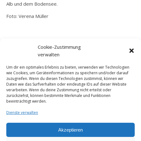
Alb und dem Bodensee.
Foto: Verena Müller
SCHREIB MIR
Cookie-Zustimmung
mail@christine-frischke.de
verwalten
Um dir ein optimales Erlebnis zu bieten, verwenden wir Technologien
wie Cookies, um Geräteinformationen zu speichern und/oder darauf
zuzugreifen. Wenn du diesen Technologien zustimmst, können wir
MEHR VON MIR
Daten wie das Surfverhalten oder eindeutige IDs auf dieser Website
verarbeiten. Wenn du deine Zustimmung nicht erteilst oder
Profil bei Torial
zurückziehst, können bestimmte Merkmale und Funktionen
beeinträchtigt werden.
Profil bei Freischreiber
Dienste verwalten
Profil bei LinkedIn
Akzeptieren