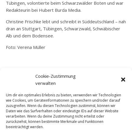
Tübingen, volontierte beim
Schwarzwälder Boten
und war
Redakteurin bei
Hubert Burda Media
.
Christine Frischke lebt und schreibt in Süddeutschland – nah
dran an Stuttgart, Tübingen, Schwarzwald, Schwäbischer
Alb und dem Bodensee.
Foto: Verena Müller
SCHREIB MIR
Cookie-Zustimmung
mail@christine-frischke.de
verwalten
Um dir ein optimales Erlebnis zu bieten, verwenden wir Technologien
wie Cookies, um Geräteinformationen zu speichern und/oder darauf
zuzugreifen. Wenn du diesen Technologien zustimmst, können wir
MEHR VON MIR
Daten wie das Surfverhalten oder eindeutige IDs auf dieser Website
verarbeiten. Wenn du deine Zustimmung nicht erteilst oder
Profil bei Torial
zurückziehst, können bestimmte Merkmale und Funktionen
beeinträchtigt werden.
Profil bei Freischreiber