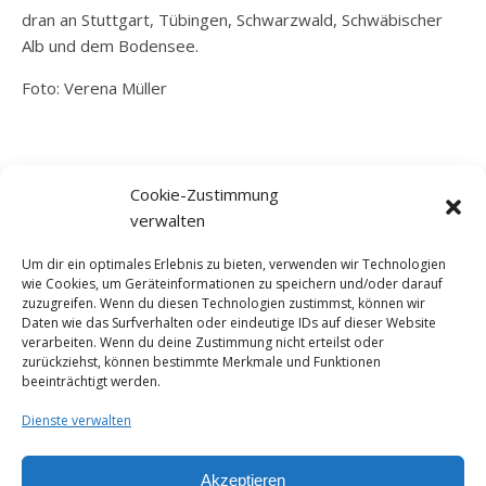
dran an Stuttgart, Tübingen, Schwarzwald, Schwäbischer
Alb und dem Bodensee.
Foto: Verena Müller
SCHREIB MIR
Cookie-Zustimmung
mail@christine-frischke.de
verwalten
Um dir ein optimales Erlebnis zu bieten, verwenden wir Technologien
wie Cookies, um Geräteinformationen zu speichern und/oder darauf
zuzugreifen. Wenn du diesen Technologien zustimmst, können wir
MEHR VON MIR
Daten wie das Surfverhalten oder eindeutige IDs auf dieser Website
verarbeiten. Wenn du deine Zustimmung nicht erteilst oder
Profil bei Torial
zurückziehst, können bestimmte Merkmale und Funktionen
beeinträchtigt werden.
Profil bei Freischreiber
Dienste verwalten
Profil bei LinkedIn
Akzeptieren